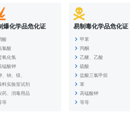
制爆化学品危化证
易制毒化学品危化证
硝酸
甲苯
高氯酸
丙酮
过氧化氢
乙醚、乙酸
高锰酸钾
硫酸
钾、钠、镁、
盐酸三氯甲烷
涂料实验室试剂
苯
农药、消毒用品
高锰酸钾
等等
等等