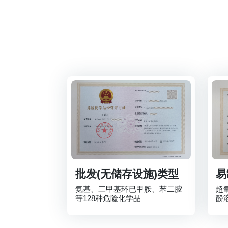
批发(无储存设施)类型
易
氨基、三甲基环已甲胺、苯二胺
超
等128种危险化学品
酚