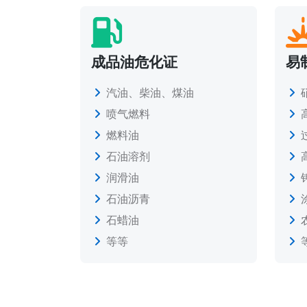
成品油危化证
易
汽油、柴油、煤油
喷气燃料
燃料油
石油溶剂
润滑油
石油沥青
石蜡油
等等