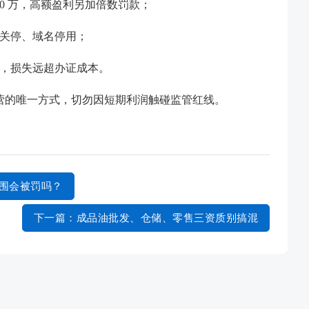
50 万，高额盈利另加倍数罚款；
关停、域名停用；
，损失远超办证成本。
营的唯一方式，切勿因短期利润触碰监管红线。
围会被罚吗？
下一篇
：成品油批发、仓储、零售三资质别搞混